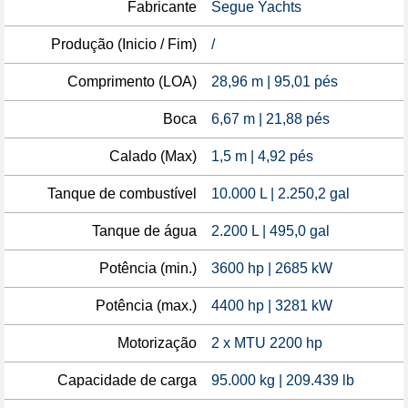
Fabricante
Segue Yachts
Produção (Inicio / Fim)
/
Comprimento (LOA)
28,96 m | 95,01 pés
Boca
6,67 m | 21,88 pés
Calado (Max)
1,5 m | 4,92 pés
Tanque de combustível
10.000 L | 2.250,2 gal
Tanque de água
2.200 L | 495,0 gal
Potência (min.)
3600 hp | 2685 kW
Potência (max.)
4400 hp | 3281 kW
Motorização
2 x MTU 2200 hp
Capacidade de carga
95.000 kg | 209.439 lb