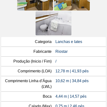
Categoria
Lanchas e Iates
Fabricante
Riostar
Produção (Inicio / Fim)
/
Comprimento (LOA)
12,78 m | 41,93 pés
Comprimento Linha d’Água
10,62 m | 34,84 pés
(LWL)
Boca
4,44 m | 14,57 pés
Calado (Max)
0,75 m | 2,46 pés