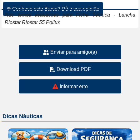
☸ Conhece este Barco? Dê a sua opinião
Nao temos avaliacoes para Ficha Técnica - Lancha
Riostar Riostar 55 Pollux
Enviar para amigo(a)
Download PDF
Informar erro
Dicas Náuticas