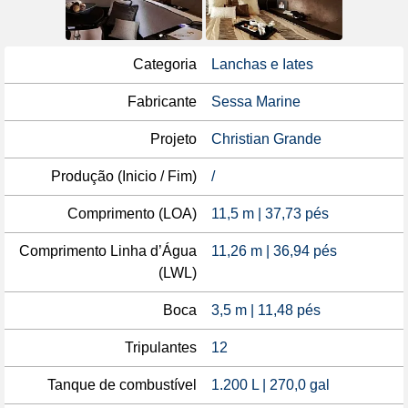
Categoria
Lanchas e Iates
Fabricante
Sessa Marine
Projeto
Christian Grande
Produção (Inicio / Fim)
/
Comprimento (LOA)
11,5 m | 37,73 pés
Comprimento Linha d’Água
11,26 m | 36,94 pés
(LWL)
Boca
3,5 m | 11,48 pés
Tripulantes
12
Tanque de combustível
1.200 L | 270,0 gal