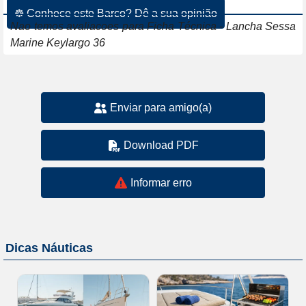
☸ Conhece este Barco? Dê a sua opinião
Nao temos avaliacoes para Ficha Técnica - Lancha Sessa
Marine Keylargo 36
Enviar para amigo(a)
Download PDF
Informar erro
Dicas Náuticas