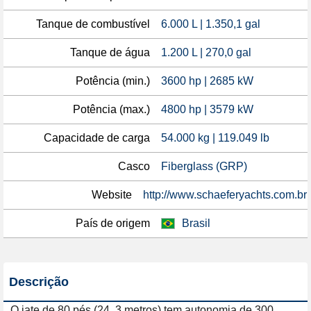
Tanque de combustível
6.000 L | 1.350,1 gal
Tanque de água
1.200 L | 270,0 gal
Potência (min.)
3600 hp | 2685 kW
Potência (max.)
4800 hp | 3579 kW
Capacidade de carga
54.000 kg | 119.049 lb
Casco
Fiberglass (GRP)
Website
http://www.schaeferyachts.com.br
País de origem
Brasil
Descrição
O iate de 80 pés (24, 3 metros) tem autonomia de 300 