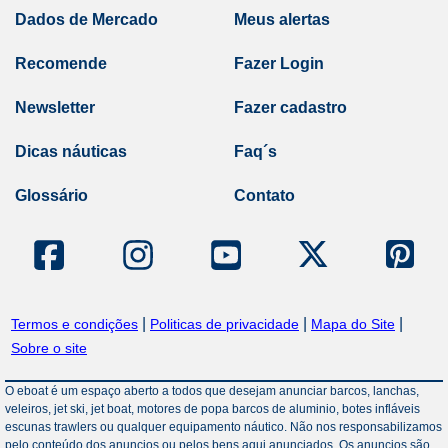
Dados de Mercado
Meus alertas
Recomende
Fazer Login
Newsletter
Fazer cadastro
Dicas náuticas
Faq´s
Glossário
Contato
|
|
|
Termos e condições
Politicas de privacidade
Mapa do Site
Sobre o site
O eboat é um espaço aberto a todos que desejam anunciar barcos, lanchas,
veleiros, jet ski, jet boat, motores de popa barcos de aluminio, botes infláveis
escunas trawlers ou qualquer equipamento náutico. Não nos responsabilizamos
pelo conteúdo dos anuncios ou pelos bens aqui anunciados. Os anuncios são