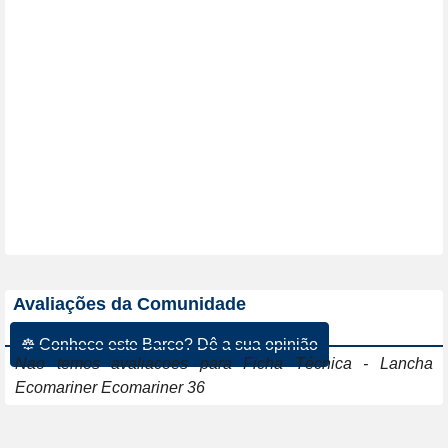
Avaliações da Comunidade
☸ Conhece este Barco? Dê a sua opinião
Nao temos avaliacoes para Ficha Técnica - Lancha
Ecomariner Ecomariner 36