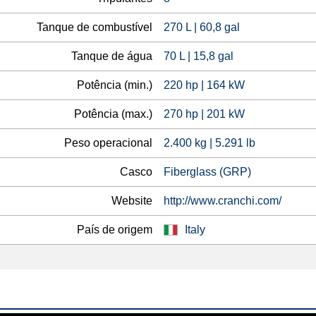
Tanque de combustível
270 L | 60,8 gal
Tanque de água
70 L | 15,8 gal
Potência (min.)
220 hp | 164 kW
Potência (max.)
270 hp | 201 kW
Peso operacional
2.400 kg | 5.291 lb
Casco
Fiberglass (GRP)
Website
http://www.cranchi.com/
País de origem
Italy