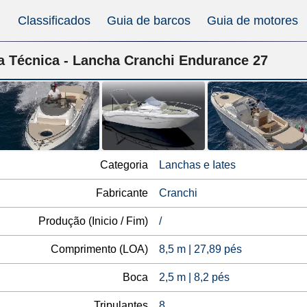
Classificados
Guia de barcos
Guia de motores
a Técnica - Lancha Cranchi Endurance 27
Categoria
Lanchas e Iates
Fabricante
Cranchi
Produção (Inicio / Fim)
/
Comprimento (LOA)
8,5 m | 27,89 pés
Boca
2,5 m | 8,2 pés
Tripulantes
8