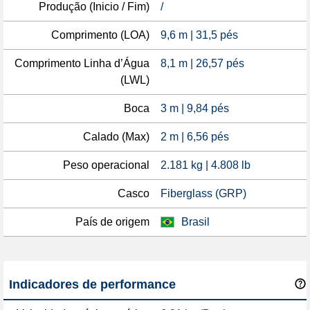
Produção (Inicio / Fim)
/
Comprimento (LOA)
9,6 m | 31,5 pés
Comprimento Linha d’Água
8,1 m | 26,57 pés
(LWL)
Boca
3 m | 9,84 pés
Calado (Max)
2 m | 6,56 pés
Peso operacional
2.181 kg | 4.808 lb
Casco
Fiberglass (GRP)
País de origem
Brasil
Indicadores de performance