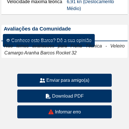
Velocidade máxima teórica
6,91 kn (Deslocamento
Médio)
Avaliações da Comunidade
☸ Conhece este Barco? Dê a sua opinião
Nao temos avaliacoes para Ficha Técnica - Veleiro
Camargo Aranha Barcos Rocket 32
Enviar para amigo(a)
Download PDF
Informar erro