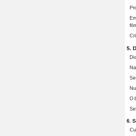
Pro
Em
fó
Cr
5. 
Di
Na
Se
Nu
O 
Se
6. 
Cu