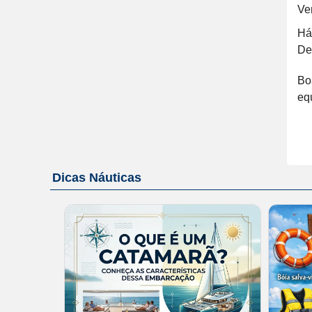
Ve
Há
De
Bo
eq
Dicas Náuticas