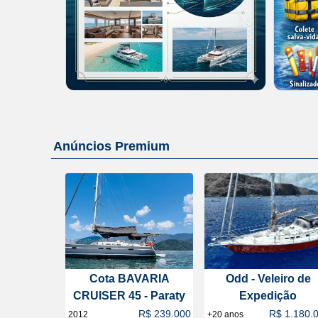
Anúncios Premium
Cota BAVARIA
Odd - Veleiro de
CRUISER 45 - Paraty
Expedição
R$ 239.000
R$ 1.180.
2012
+20 anos