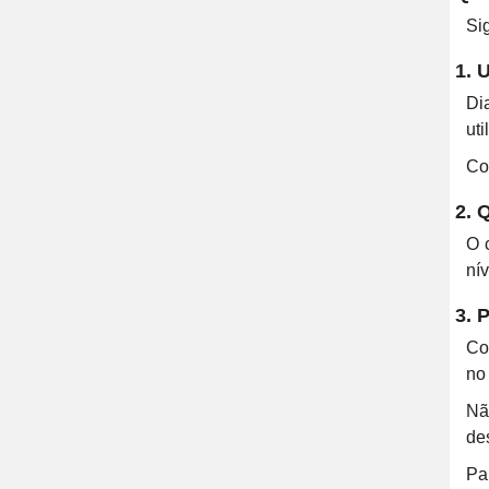
Si
1. 
Di
uti
Co
2. 
O 
ní
3. 
Co
no
Nã
de
Pa