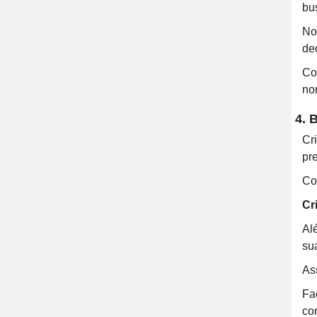
bu
No
de
Co
no
4. 
Cr
pr
Co
Cr
Al
su
As
Fa
co