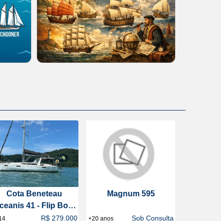
Cota Beneteau
Magnum 595
ceanis 41 - Flip Boat
Club
R$ 279.000
Sob Consulta
14
+20 anos