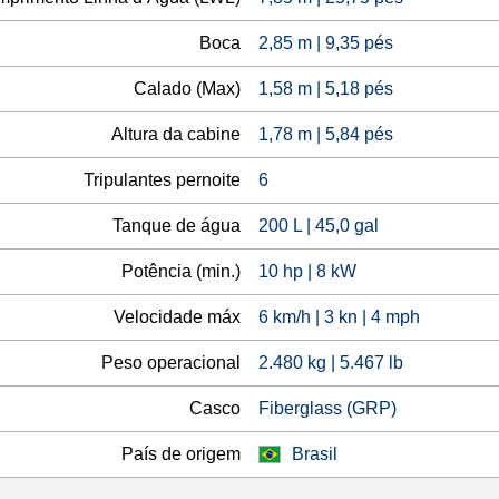
Boca
2,85 m | 9,35 pés
Calado (Max)
1,58 m | 5,18 pés
Altura da cabine
1,78 m | 5,84 pés
Tripulantes pernoite
6
Tanque de água
200 L | 45,0 gal
Potência (min.)
10 hp | 8 kW
Velocidade máx
6 km/h | 3 kn | 4 mph
Peso operacional
2.480 kg | 5.467 lb
Casco
Fiberglass (GRP)
País de origem
Brasil