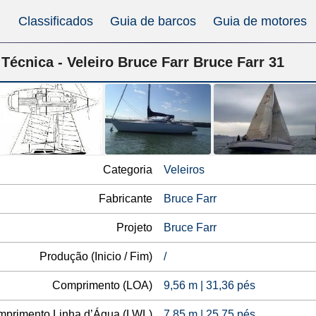
Classificados
Guia de barcos
Guia de motores
 Técnica - Veleiro Bruce Farr Bruce Farr 31
Categoria
Veleiros
Fabricante
Bruce Farr
Projeto
Bruce Farr
Produção (Inicio / Fim)
/
Comprimento (LOA)
9,56 m | 31,36 pés
primento Linha d’Água (LWL)
7,85 m | 25,75 pés