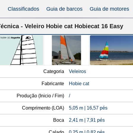
Classificados
Guia de barcos
Guia de motores
écnica - Veleiro Hobie cat Hobiecat 16 Easy
Categoria
Veleiros
Fabricante
Hobie cat
Produção (Inicio / Fim)
/
Comprimento (LOA)
5,05 m | 16,57 pés
Boca
2,41 m | 7,91 pés
Calado
0,25 m | 0,82 pés