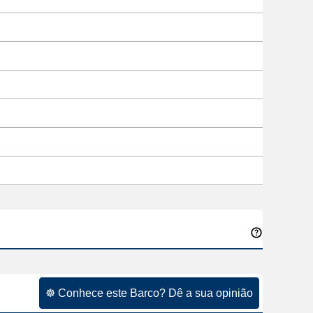
☸ Conhece este Barco? Dê a sua opinião