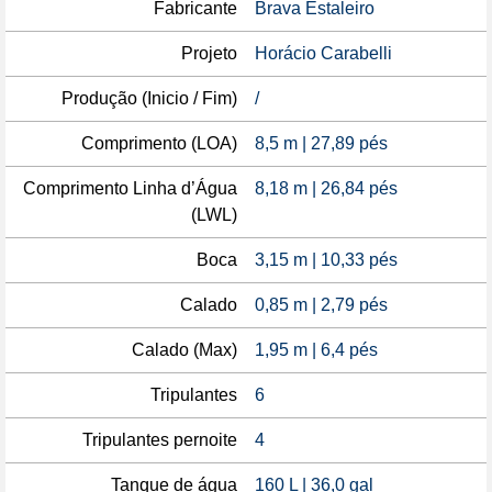
Fabricante
Brava Estaleiro
Projeto
Horácio Carabelli
Produção (Inicio / Fim)
/
Comprimento (LOA)
8,5 m | 27,89 pés
Comprimento Linha d’Água
8,18 m | 26,84 pés
(LWL)
Boca
3,15 m | 10,33 pés
Calado
0,85 m | 2,79 pés
Calado (Max)
1,95 m | 6,4 pés
Tripulantes
6
Tripulantes pernoite
4
Tanque de água
160 L | 36,0 gal