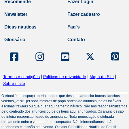
Recomende
Fazer Login
Newsletter
Fazer cadastro
Dicas náuticas
Faq´s
Glossário
Contato
|
|
|
Termos e condições
Politicas de privacidade
Mapa do Site
Sobre o site
O eboat é um espaço aberto a todos que desejam anunciar barcos, lanchas,
veleiros, jet ski, jet boat, motores de popa barcos de aluminio, botes infláveis
escunas trawlers ou qualquer equipamento náutico. Não nos responsabilizamos
pelo conteúdo dos anuncios ou pelos bens aqui anunciados. Os anuncios são
de inteira responsabilidade do anunciante. Toda negociação é efetuada
diretamente entre o vendedor e o comprador. Não intermediamos e não
recebemos comissão pela venda. O maior Classificado Nautico do Brasil!