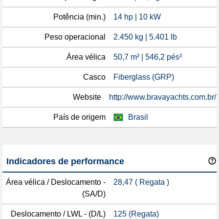
Potência (min.)
14 hp | 10 kW
Peso operacional
2.450 kg | 5.401 lb
Área vélica
50,7 m² | 546,2 pés²
Casco
Fiberglass (GRP)
Website
http://www.bravayachts.com.br/
País de origem
Brasil
Indicadores de performance
Área vélica / Deslocamento -
28,47 ( Regata )
(SA/D)
Deslocamento / LWL - (D/L)
125 (Regata)