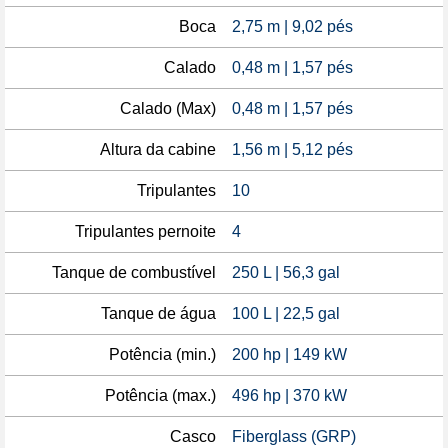
Boca
2,75 m | 9,02 pés
Calado
0,48 m | 1,57 pés
Calado (Max)
0,48 m | 1,57 pés
Altura da cabine
1,56 m | 5,12 pés
Tripulantes
10
Tripulantes pernoite
4
Tanque de combustível
250 L | 56,3 gal
Tanque de água
100 L | 22,5 gal
Potência (min.)
200 hp | 149 kW
Potência (max.)
496 hp | 370 kW
Casco
Fiberglass (GRP)