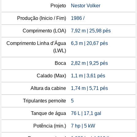
Projeto
Nestor Volker
Produção (Inicio / Fim)
1986 /
Comprimento (LOA)
7,92 m | 25,98 pés
Comprimento Linha d’Água
6,3 m | 20,67 pés
(LWL)
Boca
2,82 m | 9,25 pés
Calado (Max)
1,1 m | 3,61 pés
Altura da cabine
1,74 m | 5,71 pés
Tripulantes pernoite
5
Tanque de água
76 L | 17,1 gal
Potência (min.)
7 hp | 5 kW