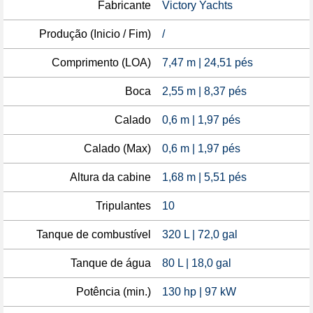
Fabricante
Victory Yachts
Produção (Inicio / Fim)
/
Comprimento (LOA)
7,47 m | 24,51 pés
Boca
2,55 m | 8,37 pés
Calado
0,6 m | 1,97 pés
Calado (Max)
0,6 m | 1,97 pés
Altura da cabine
1,68 m | 5,51 pés
Tripulantes
10
Tanque de combustível
320 L | 72,0 gal
Tanque de água
80 L | 18,0 gal
Potência (min.)
130 hp | 97 kW