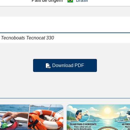
País de origem
Brasil
a Tecnoboats Tecnocat 330
Download PDF