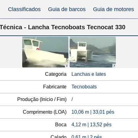
Classificados
Guia de barcos
Guia de motores
 Técnica - Lancha Tecnoboats Tecnocat 330
Categoria
Lanchas e Iates
Fabricante
Tecnoboats
Produção (Inicio / Fim)
/
Comprimento (LOA)
10,06 m | 33,01 pés
Boca
4,12 m | 13,52 pés
Calado
0,61 m | 2 pés