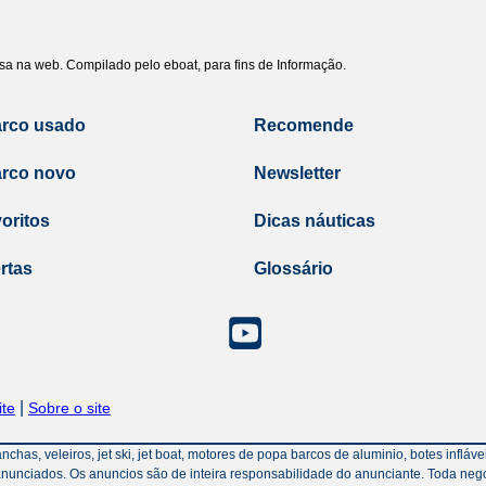
uisa na web. Compilado pelo eboat, para fins de Informação.
arco usado
Recomende
arco novo
Newsletter
oritos
Dicas náuticas
rtas
Glossário
|
te
Sobre o site
has, veleiros, jet ski, jet boat, motores de popa barcos de aluminio, botes inflá
nunciados. Os anuncios são de inteira responsabilidade do anunciante. Toda neg