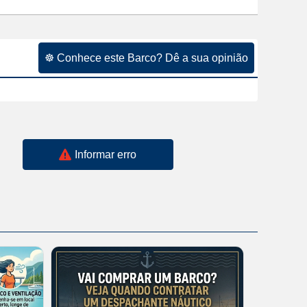
☸ Conhece este Barco? Dê a sua opinião
Informar erro