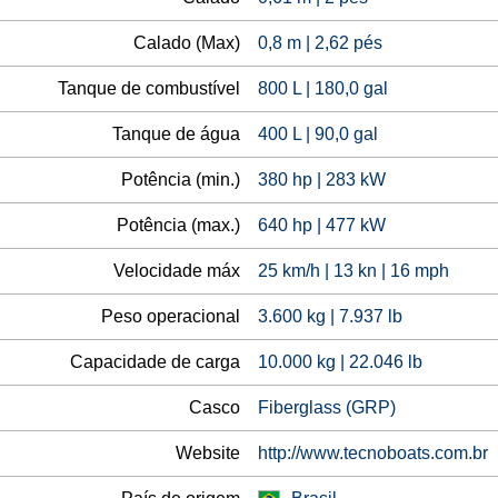
Calado (Max)
0,8 m | 2,62 pés
Tanque de combustível
800 L | 180,0 gal
Tanque de água
400 L | 90,0 gal
Potência (min.)
380 hp | 283 kW
Potência (max.)
640 hp | 477 kW
Velocidade máx
25 km/h | 13 kn | 16 mph
Peso operacional
3.600 kg | 7.937 lb
Capacidade de carga
10.000 kg | 22.046 lb
Casco
Fiberglass (GRP)
Website
http://www.tecnoboats.com.br