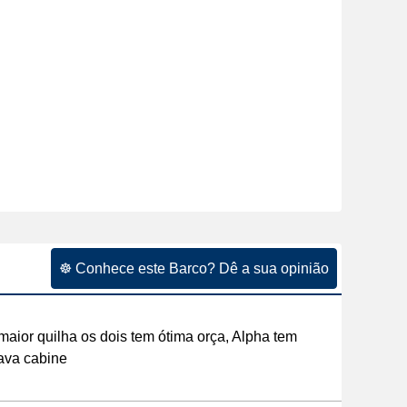
☸ Conhece este Barco? Dê a sua opinião
maior quilha os dois tem ótima orça, Alpha tem
ava cabine