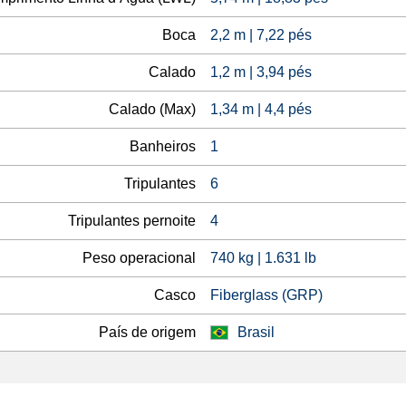
Boca
2,2 m | 7,22 pés
Calado
1,2 m | 3,94 pés
Calado (Max)
1,34 m | 4,4 pés
Banheiros
1
Tripulantes
6
Tripulantes pernoite
4
Peso operacional
740 kg | 1.631 lb
Casco
Fiberglass (GRP)
País de origem
Brasil