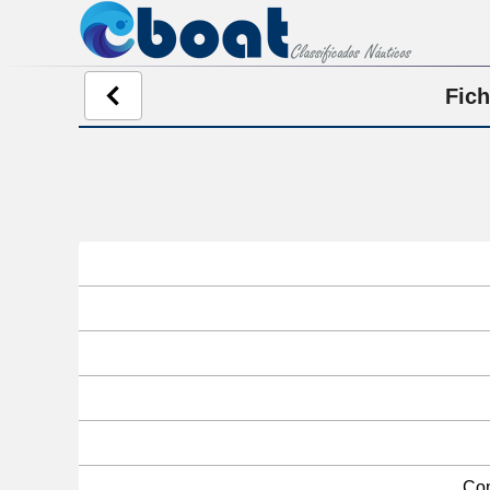
Fich
Com