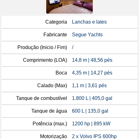
Categoria
Lanchas e Iates
Fabricante
Segue Yachts
Produção (Inicio / Fim)
/
Comprimento (LOA)
14,8 m | 48,56 pés
Boca
4,35 m | 14,27 pés
Calado (Max)
1,1 m | 3,61 pés
Tanque de combustível
1.800 L | 405,0 gal
Tanque de água
600 L | 135,0 gal
Potência (max.)
1200 hp | 895 kW
Motorização
2 x Volvo IPS 600hp