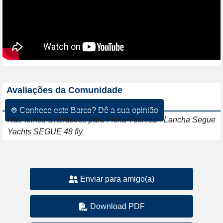
Avaliações da Comunidade
☸ Conhece este Barco? Dê a sua opinião
Nao temos avaliacoes para Ficha Técnica - Lancha Segue
Yachts SEGUE 48 fly
Enviar para amigo(a)
Download PDF