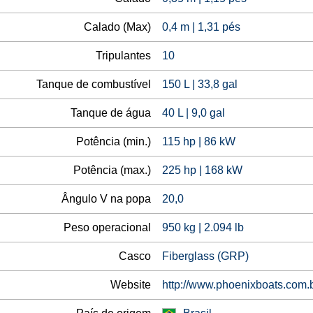
Calado (Max)
0,4 m | 1,31 pés
Tripulantes
10
Tanque de combustível
150 L | 33,8 gal
Tanque de água
40 L | 9,0 gal
Potência (min.)
115 hp | 86 kW
Potência (max.)
225 hp | 168 kW
Ângulo V na popa
20,0
Peso operacional
950 kg | 2.094 lb
Casco
Fiberglass (GRP)
Website
http://www.phoenixboats.com.