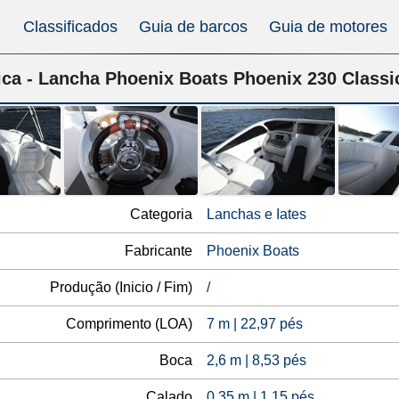
Classificados
Guia de barcos
Guia de motores
ica - Lancha Phoenix Boats Phoenix 230 Classi
Categoria
Lanchas e Iates
Fabricante
Phoenix Boats
Produção (Inicio / Fim)
/
Comprimento (LOA)
7 m | 22,97 pés
Boca
2,6 m | 8,53 pés
Calado
0,35 m | 1,15 pés