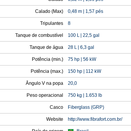
Calado (Max)
0,48 m | 1,57 pés
Tripulantes
8
Tanque de combustível
100 L | 22,5 gal
Tanque de água
28 L | 6,3 gal
Potência (min.)
75 hp | 56 kW
Potência (max.)
150 hp | 112 kW
Ângulo V na popa
20,0
Peso operacional
750 kg | 1.653 lb
Casco
Fiberglass (GRP)
Website
http://www.fibrafort.com.br/