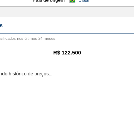
País de origem
Brasil
s
ssificados nos últimos 24 meses.
R$ 122.500
do histórico de preços...