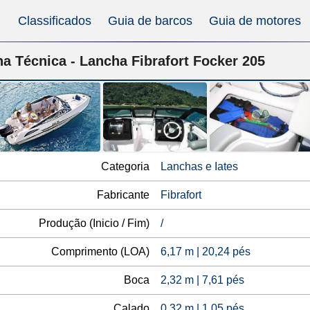
Classificados
Guia de barcos
Guia de motores
ha Técnica - Lancha Fibrafort Focker 205
Categoria
Lanchas e Iates
Fabricante
Fibrafort
Produção (Inicio / Fim)
/
Comprimento (LOA)
6,17 m | 20,24 pés
Boca
2,32 m | 7,61 pés
Calado
0,32 m | 1,05 pés