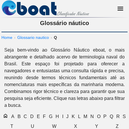
Glossário náutico
Home
›
Glossario nautico
›
Q
Seja bem-vindo ao Glossário Náutico eboat, o mais
abrangente e detalhado acervo de terminologia naval do
Brasil. Este espaço foi projetado para oferecer a
navegadores e entusiastas uma consulta rápida e precisa,
reunindo desde termos técnicos fundamentais até as
nomenclaturas mais específicas da marinharia moderna.
Combinamos rigor técnico e clareza para garantir que sua
pesquisa seja eficiente. Clique nas letras abaixo para filtrar
a busca.
A
B
C
D
E
F
G
H
I
J
K
L
M
N
O
P
Q
R
S
T
U
W
X
Y
Z