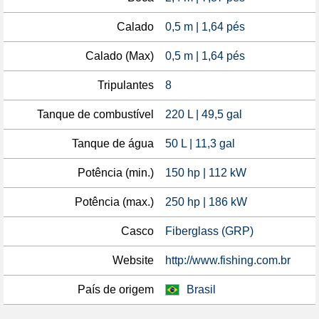
Calado
0,5 m | 1,64 pés
Calado (Max)
0,5 m | 1,64 pés
Tripulantes
8
Tanque de combustível
220 L | 49,5 gal
Tanque de água
50 L | 11,3 gal
Potência (min.)
150 hp | 112 kW
Potência (max.)
250 hp | 186 kW
Casco
Fiberglass (GRP)
Website
http://www.fishing.com.br
País de origem
Brasil