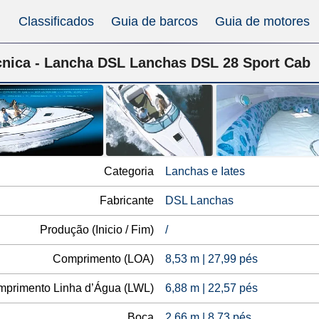
Classificados
Guia de barcos
Guia de motores
cnica - Lancha DSL Lanchas DSL 28 Sport Cab
Categoria
Lanchas e Iates
Fabricante
DSL Lanchas
Produção (Inicio / Fim)
/
Comprimento (LOA)
8,53 m | 27,99 pés
primento Linha d’Água (LWL)
6,88 m | 22,57 pés
Boca
2,66 m | 8,73 pés