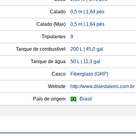
Calado
0,5 m | 1,64 pés
Calado (Max)
0,5 m | 1,64 pés
Tripulantes
9
Tanque de combustível
200 L | 45,0 gal
Tanque de água
50 L | 11,3 gal
Casco
Fiberglass (GRP)
Website
http://www.dslestaleiro.com.br
País de origem
Brasil