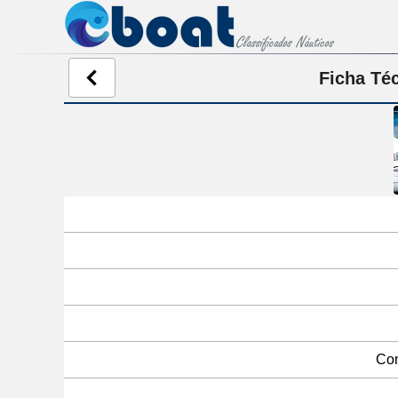
Ficha Té
Com