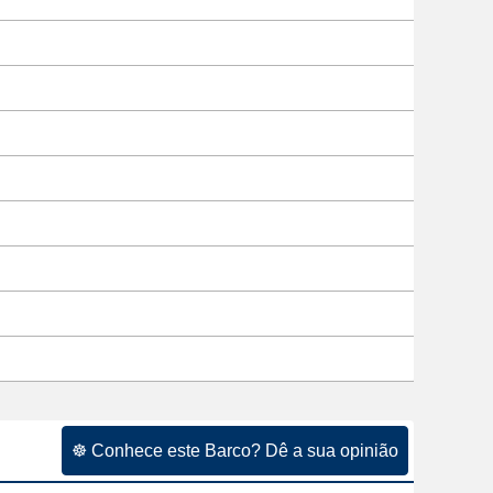
☸ Conhece este Barco? Dê a sua opinião