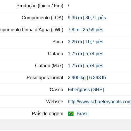
Produção (Inicio / Fim)
/
Comprimento (LOA)
9,36 m | 30,71 pés
primento Linha d’Água (LWL)
7,8 m | 25,59 pés
Boca
3,26 m | 10,7 pés
Calado
1,75 m | 5,74 pés
Calado (Max)
1,75 m | 5,74 pés
Peso operacional
2.900 kg | 6.393 lb
Casco
Fiberglass (GRP)
Website
http://www.schaeferyachts.com
País de origem
Brasil